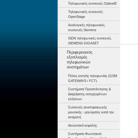
Τηλεφωνικές συσκευές OptisetE
Τηλεφωνικές συσκευές
OpenStage
Αναλογικές τηλεφωνικές
συσκευές Siemens
ISDN τηλεφωνικές συσκευές
SIEMENS GIGASET
~~~ Αγορά
Περιφερειακός
εξοπλισμός
τηλεφωνικών
συστημάτων
Πύλες κινητής τηλεφωνίας (GSM
GATEWAYS / FCT)
Συστήματα Προαπάντησης &
Διαχείρισης εισερχομένων
κλήσεων
Συσκευές αναπαραγωγής
μουσικής - μηνύματος κατά την
αναμονή
Ακουστικά κεφαλής
Συστήματα Φωνητικού