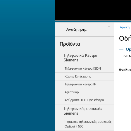
+
+
+
+
+
Αρχική
Οδή
Προϊόντα
Op
Τηλεφωνικά Κέντρα
SIE
Siemens
Τηλεφωνικά κέντρα ISDN
Αναλυτι
Κάρτες Επέκτασης
Τηλεφωνικά κέντρα IP
Αξεσουάρ
Ασύρματα DECT για κέντρα
Τηλεφωνικές συσκευές
Siemens
Ψηφιακές τηλεφωνικές συσκευές
Optipoint 500