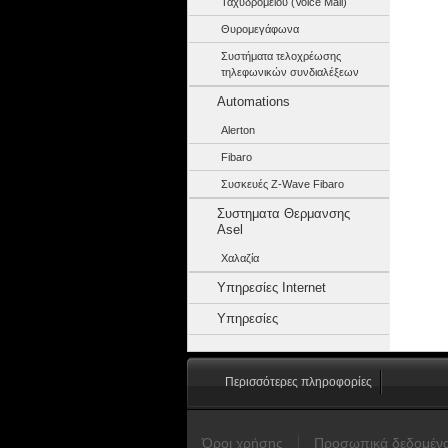
Ταχυδρομείου (Voice Mail)
Θυρομεγάφωνα
Συστήματα τελοχρέωσης
τηλεφωνικών συνδιαλέξεων
Automations
Alerton
Fibaro
Συσκευές Z-Wave Fibaro
Συστηματα Θερμανσης
Asel
Χαλαζία
Υπηρεσίες Internet
Υπηρεσίες
Περισσότερες πληροφορίες
Όροι χρήσης
Προσωπικά δεδομέν