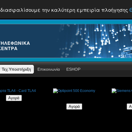
 να διασφαλίσουμε την καλύτερη εμπειρία πλοήγησης
Τεχ.Υποστήριξη
Επικοινωνία
ESHOP
τα TLA4 - Card TLA4
Optipoint 500 Economy
Siemens Op
€260,40
€109,37
€121,52
€111,