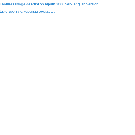
Features usage desctiption hipath 3000 ver9 english version
Εκτύπωση για χαρτάκια συσκευών
στε σήμερα με την πιστωτική σας κάρτα και πληρώστε σε 3 Άτοκες Δόσεις αγοράζον