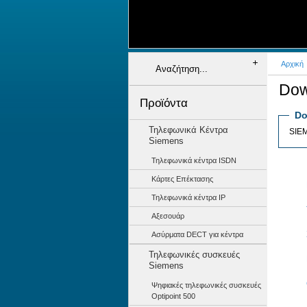
+
+
+
+
+
Αρχική
Dow
Προϊόντα
Do
Τηλεφωνικά Κέντρα
SIE
Siemens
Τηλεφωνικά κέντρα ISDN
Κάρτες Επέκτασης
Τηλεφωνικά κέντρα IP
Αξεσουάρ
Ασύρματα DECT για κέντρα
Τηλεφωνικές συσκευές
Siemens
Ψηφιακές τηλεφωνικές συσκευές
Optipoint 500