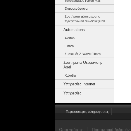
Ταχυδρομείου (Voice Mail)
Θυρομεγάφωνα
Συστήματα τελοχρέωσης
τηλεφωνικών συνδιαλέξεων
Automations
Alerton
Fibaro
Συσκευές Z-Wave Fibaro
Συστηματα Θερμανσης
Asel
Χαλαζία
Υπηρεσίες Internet
Υπηρεσίες
Περισσότερες πληροφορίες
Όροι χρήσης
Προσωπικά δεδομέν