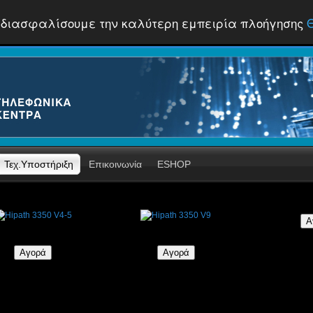
 να διασφαλίσουμε την καλύτερη εμπειρία πλοήγησης
Τεχ.Υποστήριξη
Επικοινωνία
ESHOP
Hipath 3350 V4-5
Hipath 3350 V9
Music On Hold
€
€558,00
€744,00
€620,00
€930,00