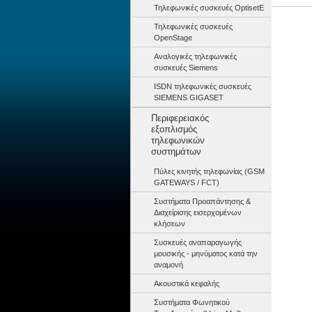
Τηλεφωνικές συσκευές OptisetE
~~~ Αγορά
Τηλεφωνικές συσκευές
OpenStage
Αναλογικές τηλεφωνικές
συσκευές Siemens
ISDN τηλεφωνικές συσκευές
SIEMENS GIGASET
Περιφερειακός
εξοπλισμός
τηλεφωνικών
συστημάτων
Πύλες κινητής τηλεφωνίας (GSM
GATEWAYS / FCT)
Συστήματα Προαπάντησης &
Διαχείρισης εισερχομένων
κλήσεων
Συσκευές αναπαραγωγής
μουσικής - μηνύματος κατά την
αναμονή
Ακουστικά κεφαλής
Συστήματα Φωνητικού