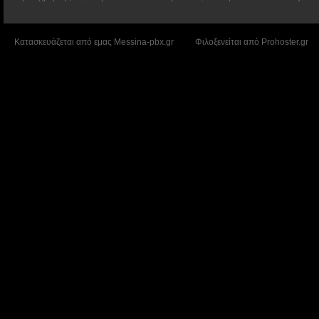
Κατασκευάζεται από εμας
Messina-pbx.gr
Φιλοξενείται από
Prohoster.gr