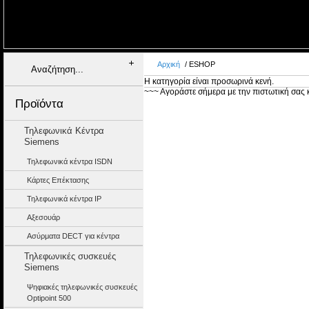
+
+
+
+
+
Αρχική
/ ESHOP
Η κατηγορία είναι προσωρινά κενή.
~~~ Αγοράστε σήμερα με την πιστωτική σας 
Προϊόντα
Τηλεφωνικά Κέντρα
Siemens
Τηλεφωνικά κέντρα ISDN
Κάρτες Επέκτασης
Τηλεφωνικά κέντρα IP
Αξεσουάρ
Ασύρματα DECT για κέντρα
Τηλεφωνικές συσκευές
Siemens
Ψηφιακές τηλεφωνικές συσκευές
Optipoint 500