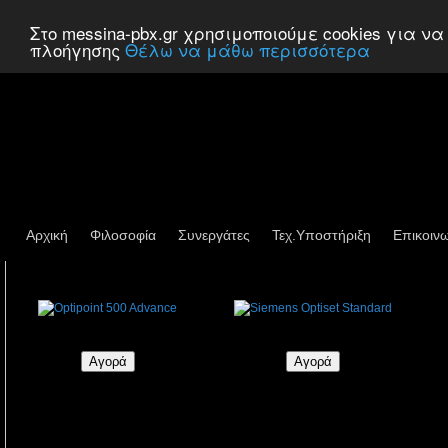
Στο messina-pbx.gr χρησιμοποιούμε cookies για 
πλοήγησης
Θέλω να μάθω περισσότερα
Αρχική
Φιλοσοφία
Συνεργάτες
Τεχ.Υποστήριξη
Επικοιν
Optipoint 500 Advance
Siemens Optiset Standard
€138,88
€89,28
€173,60
€111,60