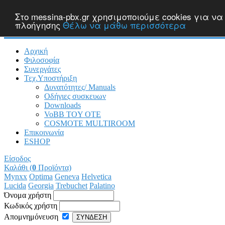
Στο messina-pbx.gr χρησιμοποιούμε cookies για 
πλοήγησης
Θέλω να μάθω περισσότερα
Αρχική
Φιλοσοφία
Συνεργάτες
Τεχ.Υποστήριξη
Δυνατότητες/ Manuals
Οδήγιες συσκευων
Downloads
VoBB TOY OTE
COSMOTE MULTIROOM
Επικοινωνία
ESHOP
Είσοδος
Καλάθι (
0
Προϊόντα)
Mynxx
Optima
Geneva
Helvetica
Lucida
Georgia
Trebuchet
Palatino
Όνομα χρήστη
Κωδικός χρήστη
Απομνημόνευση