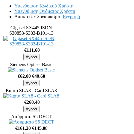
Υπενθύμιση Κωδικού Χρήστη
Υπενθύμιση Ονόματος Χρήστη
Αποκτήστε λογαριασμό!
Εγγραφή
Gigaset SX445 ISDN
S30853-S383-B101-13
€111,60
Siemens Optiset Basic
€62,00
€49,60
Καρτα SLA8 - Card SLA8
€260,40
Ασύρματο S5 DECT
€161,20
€145,08