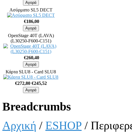
Ασύρματο SL5 DECT
€186,00
OpenStage 40T (LAVA)
(L30250-F600-C151)
€260,40
Κάρτα SLU8 - Card SLU8
€272,80
€245,52
Breadcrumbs
Αρχική
/
ESHOP
/ Περιφερ