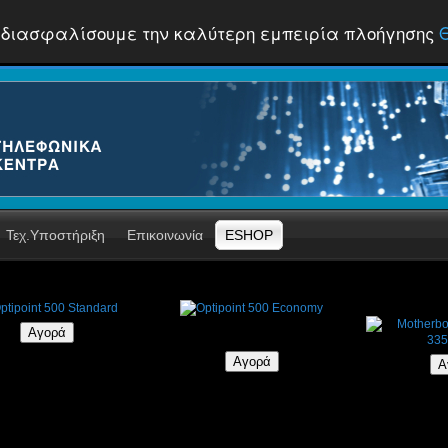
 να διασφαλίσουμε την καλύτερη εμπειρία πλοήγησης
Τεχ.Υποστήριξη
Επικοινωνία
ESHOP
tipoint 500 Standard
Optipoint 500 Economy
Motherboar
335
€124,00
€109,37
€121,52
€