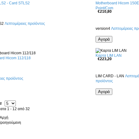
LS2 - Card STLS2
Motherboard Hicom 150E
Point/Com
€210,80
LS2
Λεπτομέρειες προϊόντος
version4
Λεπτομέρειες πρ
Καρτα LIM LAN
ard Hicom 112/118
€223,20
LIM CARD - LAN
Λεπτομέ
ιες προϊόντος
προϊόντος
η #
ατα 1 - 12 από 32
 Αρχή
Προηγούμενη