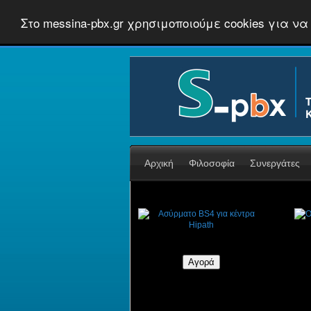
Στο messina-pbx.gr χρησιμοποιούμε cookies για
Αρχική
Φιλοσοφία
Συνεργάτες
Ασύρματο BS4 για κέντρα Hipath
Op
€347,20
€434,00