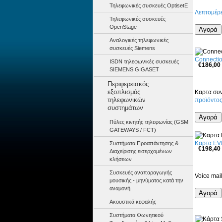
Τηλεφωνικές συσκευές OptisetE
Λεπτομέρε
Τηλεφωνικές συσκευές
OpenStage
Αναλογικές τηλεφωνικές
συσκευές Siemens
Connectio
ISDN τηλεφωνικές συσκευές
€186,00
SIEMENS GIGASET
Περιφερειακός
εξοπλισμός
Καρτα συν
τηλεφωνικών
προϊόντο
συστημάτων
Πύλες κινητής τηλεφωνίας (GSM
GATEWAYS / FCT)
Καρτα E
Συστήματα Προαπάντησης &
€198,40
Διαχείρισης εισερχομένων
κλήσεων
Συσκευές αναπαραγωγής
Voice mail
μουσικής - μηνύματος κατά την
αναμονή
Ακουστικά κεφαλής
Συστήματα Φωνητικού