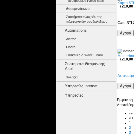
Ταχυδρομείου (Voice Mail)
Κάρτα ST
€210,80
Θυρομεγάφωνα
Συστήματα τελοχρέωσης
τηλεφωνικών συνδιαλέξεων
Card ST
Automations
Alerton
Fibaro
Συσκευές Z-Wave Fibaro
Motherbo
€210,80
Συστηματα Θερμανσης
Asel
Λεπτομέρε
Χαλαζία
Υπηρεσίες Internet
Υπηρεσίες
Εμφάνισ
Αποτελέσμ
««
« 
1
2
3