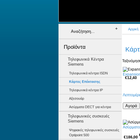
+
+
+
+
+
Αρχική
Προϊόντα
Κάρτ
Τηλεφωνικά Κέντρα
Ταξινόμησ
Siemens
Τηλεφωνικά κέντρα ISDN
Expansion
€12,40
Κάρτες Επέκτασης
Τηλεφωνικά κέντρα IP
Λεπτομέρε
Αξεσουάρ
Ασύρματα DECT για κέντρα
Τηλεφωνικές συσκευές
Siemens
Ασύρματο 
Ψηφιακές τηλεφωνικές συσκευές
Optipoint 500
€186,00