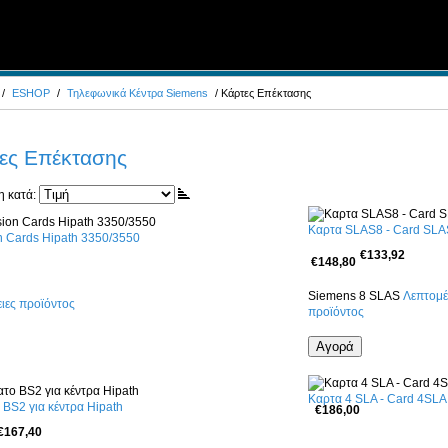
/
ESHOP
/
Τηλεφωνικά Κέντρα Siemens
/ Κάρτες Επέκτασης
ες Επέκτασης
η κατά:
Καρτα SLAS8 - Card SL
 Cards Hipath 3350/3550
€133,92
€148,80
Siemens 8 SLAS
Λεπτομέ
ιες προϊόντος
προϊόντος
Καρτα 4 SLA - Card 4SLA
BS2 για κέντρα Hipath
€186,00
€167,40