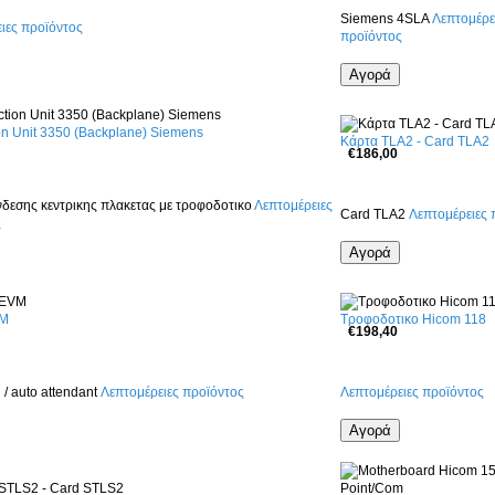
Siemens 4SLA
Λεπτομέρε
ιες προϊόντος
προϊόντος
n Unit 3350 (Backplane) Siemens
Κάρτα TLA2 - Card TLA2
€186,00
δεσης κεντρικης πλακετας με τροφοδοτικο
Λεπτομέρειες
Card TLA2
Λεπτομέρειες 
ς
VM
Τροφοδοτικο Hicom 118
€198,40
 / auto attendant
Λεπτομέρειες προϊόντος
Λεπτομέρειες προϊόντος