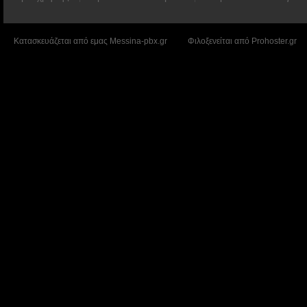
Κατασκευάζεται από εμας
Messina-pbx.gr
Φιλοξενείται από
Prohoster.gr