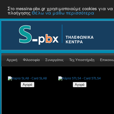
Στο messina-pbx.gr χρησιμοποιούμε cookies για 
πλοήγησης
Θέλω να μάθω περισσότερα
Αρχική
Φιλοσοφία
Συνεργάτες
Τεχ.Υποστήριξη
Επικοιν
Καρτα SLA8 - Card SLA8
Κάρτα STLS4 - Card STLS4
€260,40
€260,40