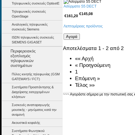
Τηλεφωνικές συσκευές OptisetE
Ασύρματο S5 DECT
Τηλεφωνικές συσκευές
€145,08
€161,20
OpenStage
Αναλογικές τηλεφωνικές
Λεπτομέρειες προϊόντος
συσκευές Siemens
ISDN τηλεφωνικές συσκευές
SIEMENS GIGASET
Αποτελέσματα 1 - 2 από 2
Περιφερειακός
εξοπλισμός
«« Αρχή
τηλεφωνικών
« Προηγούμενη
συστημάτων
1
Πύλες κινητής τηλεφωνίας (GSM
Επόμενη »
GATEWAYS / FCT)
Τέλος »»
Συστήματα Προαπάντησης &
Διαχείρισης εισερχομένων
~~~ Αγοράστε σήμερα με την πιστωτική σας 
κλήσεων
Συσκευές αναπαραγωγής
μουσικής - μηνύματος κατά την
αναμονή
Ακουστικά κεφαλής
Συστήματα Φωνητικού