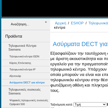
+
+
+
+
+
Αρχική
/
ESHOP
/
Τηλεφωνικά
κέντρα
Προϊόντα
Ασύρματα DECT για
Τηλεφωνικά Κέντρα
Siemens
Εξασφαλίζουν την ταυτόχρονη σ
Τηλεφωνικά κέντρα ISDN
με άριστη ακουστικότητα και π
Κάρτες Επέκτασης
εργαλείο για την πραγματοπο
τηλεφωνικό κέντρο. Υπάρχουν
Τηλεφωνικά κέντρα IP
οποία μπορούν να είναι και επ
Αξεσουάρ
τηλεφωνικόυ κέντρου στην θέσ
Ασύρματα DECT για κέντρα
φωτιζόμενη οθόνη και πληκτρολ
Τηλεφωνικές συσκευές
τους.
Siemens
Ψηφιακές τηλεφωνικές συσκευές
Optipoint 500
Ταξινόμηση κατά: